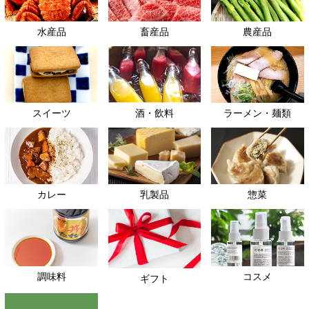
水産品
畜産品
農産品
スイーツ
酒・飲料
ラーメン・麺類
カレー
乳製品
惣菜
調味料
コスメ
ギフト