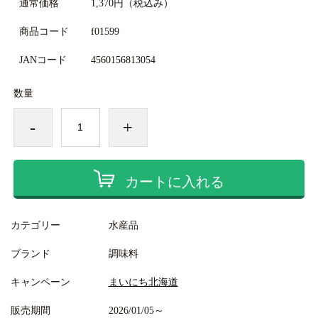
通常価格
1,370円
（税込み）
商品コード
f01599
JANコード
4560156813054
数量
-
+
カートに入れる
カテゴリー
水産品
ブランド
調味料
キャンペーン
まいにち北海道
販売期間
2026/01/05～