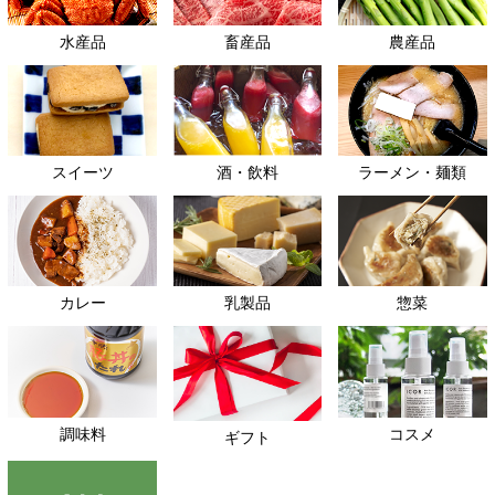
水産品
畜産品
農産品
スイーツ
酒・飲料
ラーメン・麺類
カレー
乳製品
惣菜
調味料
コスメ
ギフト