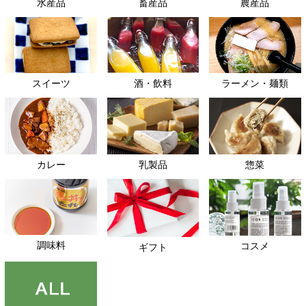
水産品
畜産品
農産品
スイーツ
酒・飲料
ラーメン・麺類
カレー
乳製品
惣菜
調味料
コスメ
ギフト